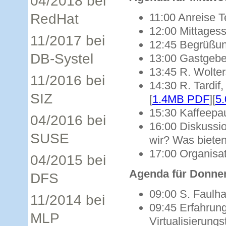
04/2018 bei
RedHat
11:00
Anreise T
12:00
Mittages
11/2017 bei
12:45
Begrüßun
DB-Systel
13:00
Gastgebe
13:45
R. Wolter
11/2016 bei
14:30
R. Tardif
SIZ
[
1.4MB PDF
][
5
15:30
Kaffeepa
04/2016 bei
16:00
Diskussi
SUSE
wir? Was bieten
17:00
Organisat
04/2015 bei
Agenda für Donner
DFS
09:00
S. Faulha
11/2014 bei
09:45
Erfahrung
MLP
Virtualisierung