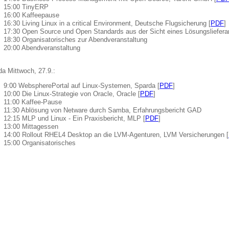
15:00 TinyERP
16:00 Kaffeepause
16:30 Living Linux in a critical Environment, Deutsche Flugsicherung [
PDF
]
17:30 Open Source und Open Standards aus der Sicht eines Lösungslieferan
18:30 Organisatorisches zur Abendveranstaltung
20:00 Abendveranstaltung
a Mittwoch, 27.9.:
9:00 WebspherePortal auf Linux-Systemen, Sparda [
PDF
]
10:00 Die Linux-Strategie von Oracle, Oracle [
PDF
]
11:00 Kaffee-Pause
11:30 Ablösung von Netware durch Samba, Erfahrungsbericht GAD
12:15 MLP und Linux - Ein Praxisbericht, MLP [
PDF
]
13:00 Mittagessen
14:00 Rollout RHEL4 Desktop an die LVM-Agenturen, LVM Versicherungen [
15:00 Organisatorisches