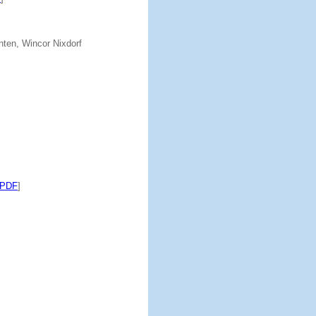
ten, Wincor Nixdorf
PDF
]