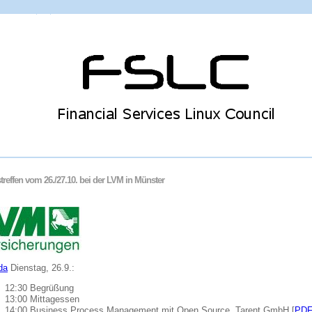
treffen vom 26./27.10. bei der LVM in Münster
da
Dienstag, 26.9.:
12:30 Begrüßung
13:00 Mittagessen
14:00 Business Process Management mit Open Source, Tarent GmbH [
PD